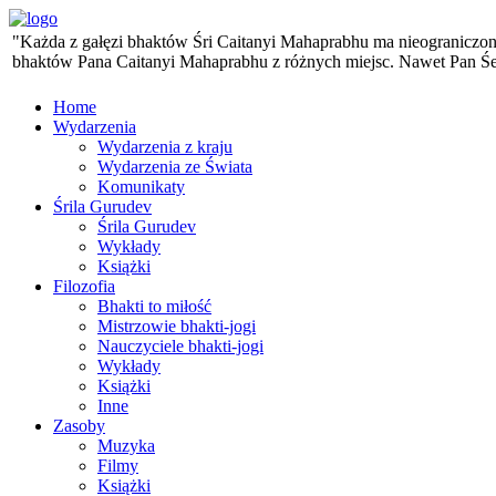
"Każda z gałęzi bhaktów Śri Caitanyi Mahaprabhu ma nieograniczoną 
bhaktów Pana Caitanyi Mahaprabhu z różnych miejsc. Nawet Pan Śesa,
Home
Wydarzenia
Wydarzenia z kraju
Wydarzenia ze Świata
Komunikaty
Śrila Gurudev
Śrila Gurudev
Wykłady
Książki
Filozofia
Bhakti to miłość
Mistrzowie bhakti-jogi
Nauczyciele bhakti-jogi
Wykłady
Książki
Inne
Zasoby
Muzyka
Filmy
Książki