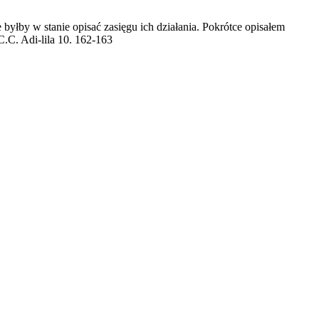
byłby w stanie opisać zasięgu ich działania. Pokrótce opisałem
C.C. Adi-lila 10. 162-163