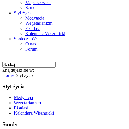
Mapa serwisu
Szukaj
Styl życia
Medytacja
Wegetarianizm
Ekadasi
Kalendarz Wisznuicki
Społeczność
O nas
Forum
Znajdujesz sie w:
Home
Styl życia
Styl życia
Medytacja
Wegetarianizm
Ekadasi
Kalendarz Wisznuicki
Sondy