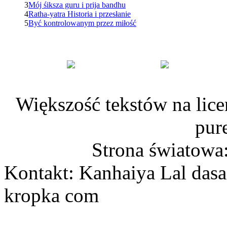
3
Mój śiksza guru i prija bandhu
4
Ratha-yatra Historia i przesłanie
5
Być kontrolowanym przez miłość
Większość tekstów na lice
pur
Strona światowa
Kontakt: Kanhaiya Lal dasa
kropka com