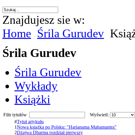
Znajdujesz sie w:
Home
Śrila Gurudev
Książ
Śrila Gurudev
Śrila Gurudev
Wykłady
Książki
Filtr tytułów
Wyświetl:
#
Tytuł artykułu
1
Nowa książka po Polsku: "Harianama Mahamantra"
2
Dżajwa Dharma rozdział pierwszy