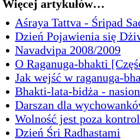
Więcej artykułów…
Aśraya Tattva - Śripad S
Dzień Pojawienia się D
Navadvipa 2008/2009
O Raganuga-bhakti [Częś
Jak wejść w raganuga-bha
Bhakti-lata-bidża - nasio
Darszan dla wychowankó
Wolność jest poza kontro
Dzień Śri Radhastami