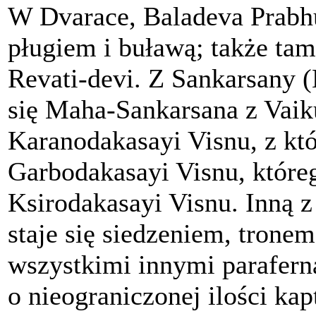
W Dvarace, Baladeva Prabh
pługiem i buławą; także tam
Revati-devi. Z Sankarsany (
się Maha-Sankarsana z Vaiku
Karanodakasayi Visnu, z któ
Garbodakasayi Visnu, któreg
Ksirodakasayi Visnu. Inną z 
staje się siedzeniem, tronem
wszystkimi innymi parafern
o nieograniczonej ilości ka