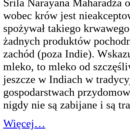
Śrila Narayana Maharadża od
wobec krów jest nieakceptow
spożywał takiego krwawego 
żadnych produktów pochodn
zachód (poza Indie). Wskaz
mleko, to mleko od szczęśli
jeszcze w Indiach w tradyc
gospodarstwach przydomowyc
nigdy nie są zabijane i są t
Więcej…