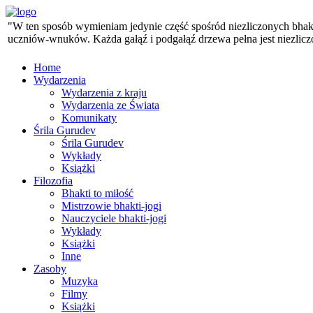
"W ten sposób wymieniam jedynie część spośród niezliczonych bhaktó
uczniów-wnuków. Każda gałąź i podgałąź drzewa pełna jest niezlicz
Home
Wydarzenia
Wydarzenia z kraju
Wydarzenia ze Świata
Komunikaty
Śrila Gurudev
Śrila Gurudev
Wykłady
Książki
Filozofia
Bhakti to miłość
Mistrzowie bhakti-jogi
Nauczyciele bhakti-jogi
Wykłady
Książki
Inne
Zasoby
Muzyka
Filmy
Książki