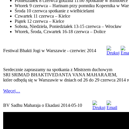
Poniedziałek 8 czerwca godzina 11:00 Spotkanie w Bibliotece 
Wtorek 9 czerwca – Harinam przy pomniku Kopernika w War
Środa 10 czerwca spotkanie z wielbicielami
Czwartek 11 czerwca – Kielce
Piątek 12 czerwca – Kielce
Sobota, Niedziela, Poniedziałek 13-15 czerwca – Wrocław
Wtorek, Środa, Czwartek 16-18 czerwca – Dolice
Festiwal Bhakti Jogi w Warszawie - czerwiec 2014
Serdecznie zapraszamy na spotkania z Mistrzem duchowym
SRI SRIMAD BHAKTIVEDANTA VANA MAHARAJEM,
które odbędą się w Warszawie w dniach od 26 do 29 czerwca 2014 r
Więcej…
BV Sadhu Maharaja o Ekadasi 2014-05-10