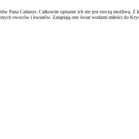
w Pana Caitanyi. Całkowite opisanie ich nie jest rzeczą możliwą. Z ka
onych owoców i kwiatów. Zatapiają one świat wodami miłości do Krysz