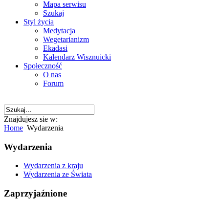
Mapa serwisu
Szukaj
Styl życia
Medytacja
Wegetarianizm
Ekadasi
Kalendarz Wisznuicki
Społeczność
O nas
Forum
Znajdujesz sie w:
Home
Wydarzenia
Wydarzenia
Wydarzenia z kraju
Wydarzenia ze Świata
Zaprzyjaźnione