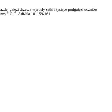
żdej gałęzi drzewa wyrosły setki i tysiące podgałęzi uczniów
ny." C.C. Adi-lila 10. 159-161