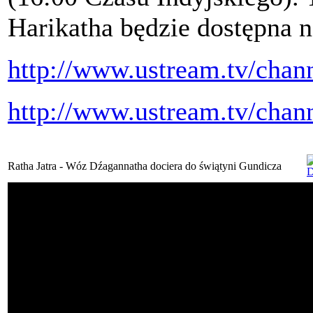
Harikatha będzie dostępna n
http://www.ustream.tv/chan
http://www.ustream.tv/chan
Ratha Jatra - Wóz Dźagannatha dociera do świątyni Gundicza