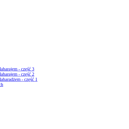
harajem - część 3
harajem - część 2
haradżem - część 1
ch