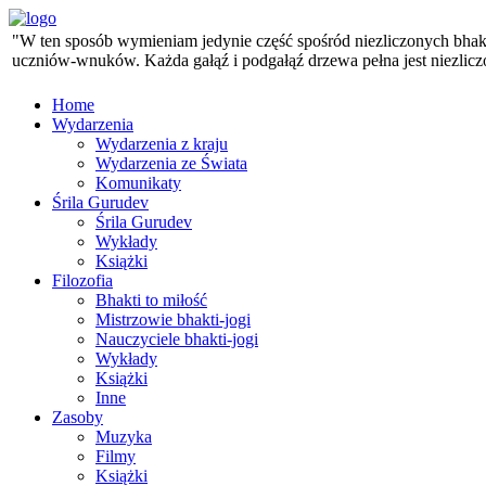
"W ten sposób wymieniam jedynie część spośród niezliczonych bhaktó
uczniów-wnuków. Każda gałąź i podgałąź drzewa pełna jest niezlicz
Home
Wydarzenia
Wydarzenia z kraju
Wydarzenia ze Świata
Komunikaty
Śrila Gurudev
Śrila Gurudev
Wykłady
Książki
Filozofia
Bhakti to miłość
Mistrzowie bhakti-jogi
Nauczyciele bhakti-jogi
Wykłady
Książki
Inne
Zasoby
Muzyka
Filmy
Książki