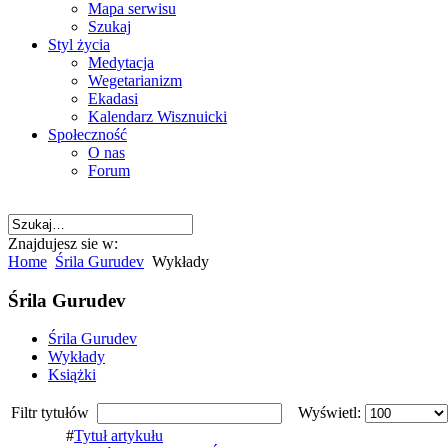
Mapa serwisu
Szukaj
Styl życia
Medytacja
Wegetarianizm
Ekadasi
Kalendarz Wisznuicki
Społeczność
O nas
Forum
Znajdujesz sie w:
Home
Śrila Gurudev
Wykłady
Śrila Gurudev
Śrila Gurudev
Wykłady
Książki
Filtr tytułów
Wyświetl:
#
Tytuł artykułu