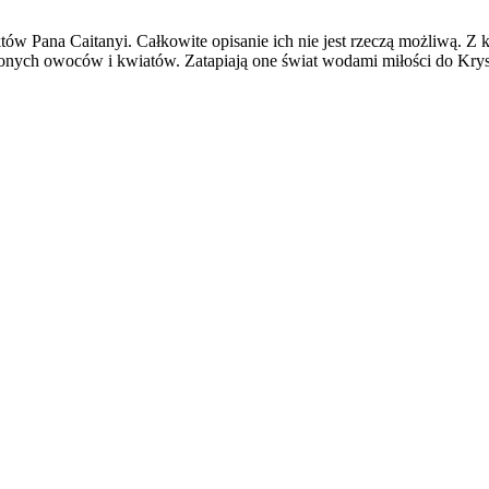
w Pana Caitanyi. Całkowite opisanie ich nie jest rzeczą możliwą. Z ka
onych owoców i kwiatów. Zatapiają one świat wodami miłości do Krysz