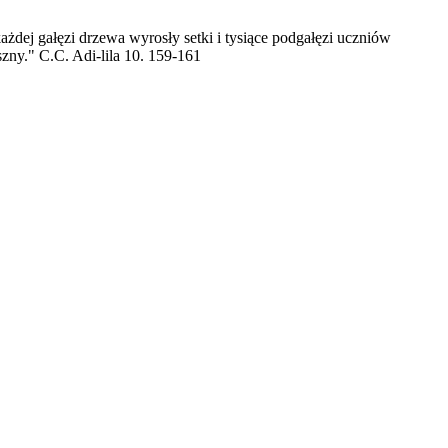
żdej gałęzi drzewa wyrosły setki i tysiące podgałęzi uczniów
ny." C.C. Adi-lila 10. 159-161