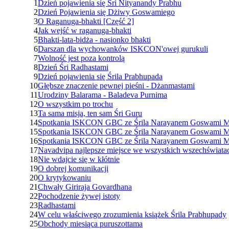
1
Dzień pojawienia się Śri Nityanandy Prabhu
2
Dzień Pojawienia się Dżiwy Goswamiego
3
O Raganuga-bhakti [Część 2]
4
Jak wejść w raganuga-bhakti
5
Bhakti-lata-bidża - nasionko bhakti
6
Darszan dla wychowanków ISKCON'owej gurukuli
7
Wolność jest poza kontrolą
8
Dzień Śri Radhastami
9
Dzień pojawienia się Śrila Prabhupada
10
Głębsze znaczenie pewnej pieśni - Dżanmastami
11
Urodziny Balarama - Baladeva Purnima
12
O wszystkim po trochu
13
Ta sama misja, ten sam Śri Guru
14
Spotkania ISKCON GBC ze Śrila Narayanem Goswami Ma
15
Spotkania ISKCON GBC ze Śrila Narayanem Goswami Ma
16
Spotkania ISKCON GBC ze Śrila Narayanem Goswami Ma
17
Navadvipa najlepsze miejsce we wszystkich wszechświata
18
Nie wdajcie się w kłótnie
19
O dobrej komunikacji
20
O krytykowaniu
21
Chwały Giriraja Govardhana
22
Pochodzenie żywej istoty
23
Radhastami
24
W celu właściwego zrozumienia książek Śrila Prabhupady
25
Obchody miesiąca puruszottama