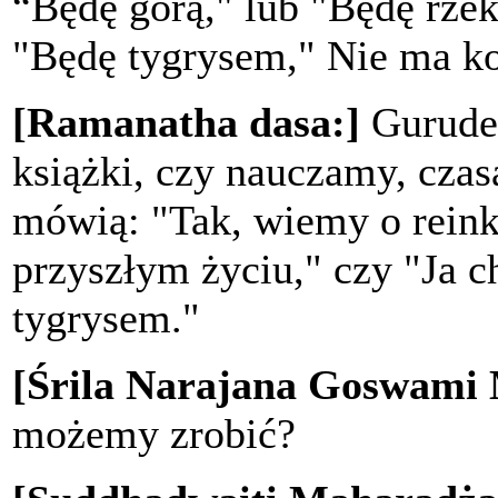
“Będę górą," lub "Będę rzek
"Będę tygrysem," Nie ma ko
[Ramanatha dasa:]
Gurude
książki, czy nauczamy, czas
mówią: "Tak, wiemy o rein
przyszłym życiu," czy "Ja c
tygrysem."
[Śrila Narajana Goswami
możemy zrobić?