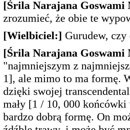
[Śrila Narajana Goswami
zrozumieć, że obie te wypow
[Wielbiciel:]
Gurudew, czy d
[Śrila Narajana Goswami
"najmniejszym z najmniejsz
1], ale mimo to ma formę. 
dzięki swojej transcendental
mały [1 / 10, 000 końcówki
bardzo dobrą formę. On moż
źdźble trawy, i może być m