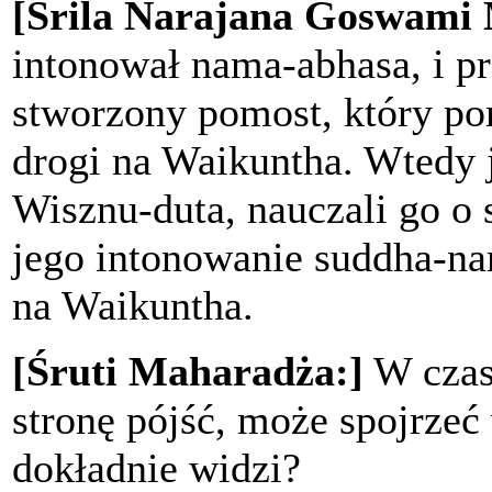
[Śrila Narajana Goswami
intonował nama-abhasa, i pr
stworzony pomost, który p
drogi na Waikuntha. Wtedy j
Wisznu-duta, nauczali go o
jego intonowanie suddha-na
na Waikuntha.
[Śruti Maharadża:]
W czas
stronę pójść, może spojrzeć
dokładnie widzi?