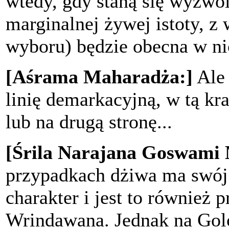
wtedy, gdy staną się wyzwol
marginalnej żywej istoty, 
wyboru) będzie obecna w ni
[Aśrama Maharadża:]
Ale 
linię demarkacyjną, w tą kra
lub na drugą stronę...
[Śrila Narajana Goswami
przypadkach dżiwa ma swój
charakter i jest to również 
Wrindawana. Jednak na Gol