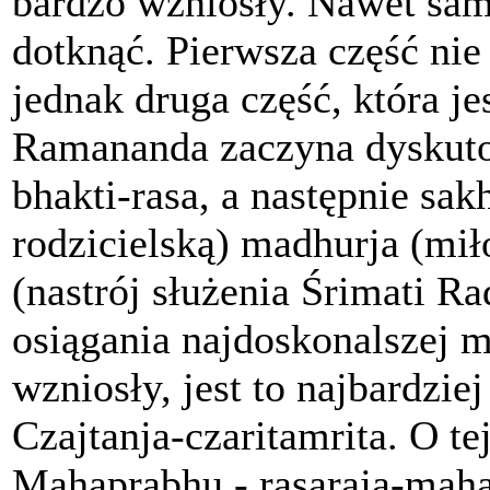
bardzo wzniosły. Nawet samą
dotknąć. Pierwsza część nie 
jednak druga część, która je
Ramananda zaczyna dyskutow
bhakti-rasa, a następnie sak
rodzicielską) madhurja (mił
(nastrój służenia Śrimati Ra
osiągania najdoskonalszej mi
wzniosły, jest to najbardzie
Czajtanja-czaritamrita. O tej
Mahaprabhu - rasaraja-mah