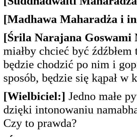
[Suddhadwaiti Maharadża
[Madhawa Maharadża i in
[Śrila Narajana Goswami
miałby chcieć być źdźbłem 
będzie chodzić po nim i gop
sposób, będzie się kąpał w 
[Wielbiciel:]
Jedno małe pyt
dzięki intonowaniu namabh
Czy to prawda?