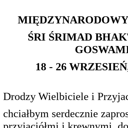
MIĘDZYNARODOWY 
ŚRI ŚRIMAD BHA
GOSWAM
18 - 26 WRZESIEŃ
Drodzy Wielbiciele i Przyjac
chciałbym serdecznie zapro
przyjaciółmi i krewnymi, d