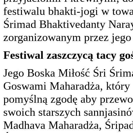
festiwalu bhakti-jogi w tow
Śrimad Bhaktivedanty Nar
zorganizowanym przez jego
Festiwal zaszczycą tacy goś
Jego Boska Miłość Śri Śrim
Goswami Maharadża, który w
pomyślną zgodę aby przewod
swoich starszych sannjasinó
Madhava Maharadża, Śripad