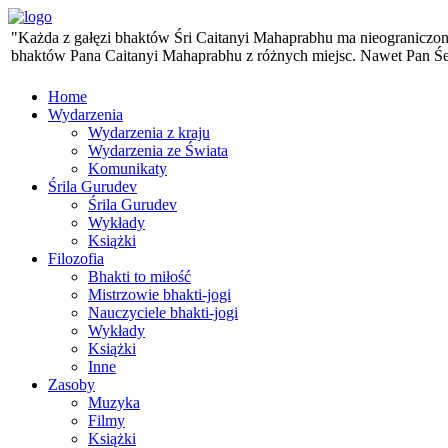
"Każda z gałęzi bhaktów Śri Caitanyi Mahaprabhu ma nieograniczoną 
bhaktów Pana Caitanyi Mahaprabhu z różnych miejsc. Nawet Pan Śesa,
Home
Wydarzenia
Wydarzenia z kraju
Wydarzenia ze Świata
Komunikaty
Śrila Gurudev
Śrila Gurudev
Wykłady
Książki
Filozofia
Bhakti to miłość
Mistrzowie bhakti-jogi
Nauczyciele bhakti-jogi
Wykłady
Książki
Inne
Zasoby
Muzyka
Filmy
Książki