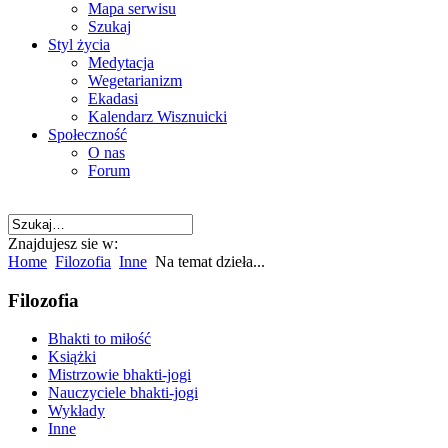
Mapa serwisu
Szukaj
Styl życia
Medytacja
Wegetarianizm
Ekadasi
Kalendarz Wisznuicki
Społeczność
O nas
Forum
Znajdujesz sie w:
Home
Filozofia
Inne
Na temat dzieła...
Filozofia
Bhakti to miłość
Książki
Mistrzowie bhakti-jogi
Nauczyciele bhakti-jogi
Wykłady
Inne