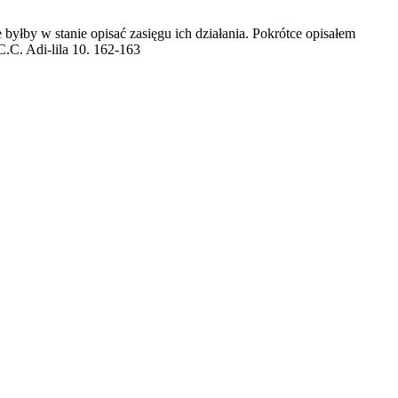
byłby w stanie opisać zasięgu ich działania. Pokrótce opisałem
C.C. Adi-lila 10. 162-163