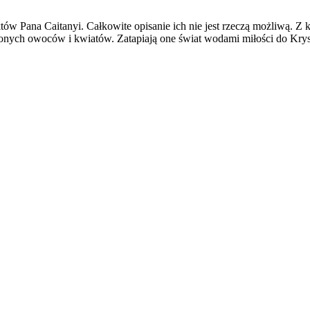
w Pana Caitanyi. Całkowite opisanie ich nie jest rzeczą możliwą. Z ka
onych owoców i kwiatów. Zatapiają one świat wodami miłości do Krysz