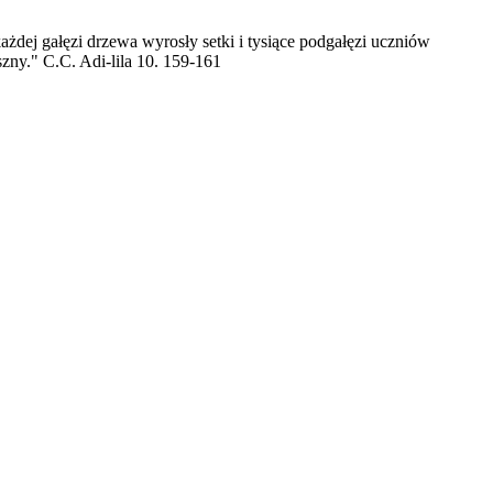
żdej gałęzi drzewa wyrosły setki i tysiące podgałęzi uczniów
ny." C.C. Adi-lila 10. 159-161