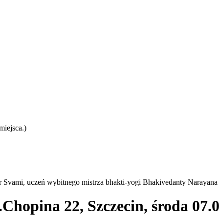
iejsca.)
r Svami, uczeń wybitnego mistrza bhakti-yogi Bhakivedanty Narayan
opina 22, Szczecin, środa 07.04