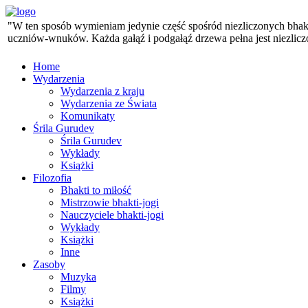
"W ten sposób wymieniam jedynie część spośród niezliczonych bhaktó
uczniów-wnuków. Każda gałąź i podgałąź drzewa pełna jest niezlicz
Home
Wydarzenia
Wydarzenia z kraju
Wydarzenia ze Świata
Komunikaty
Śrila Gurudev
Śrila Gurudev
Wykłady
Książki
Filozofia
Bhakti to miłość
Mistrzowie bhakti-jogi
Nauczyciele bhakti-jogi
Wykłady
Książki
Inne
Zasoby
Muzyka
Filmy
Książki