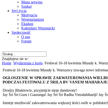
Mapa serwisu
Szukaj
Styl życia
Medytacja
Wegetarianizm
Ekadasi
Kalendarz Wisznuicki
Społeczność
O nas
Forum
Znajdujesz sie w:
Home
Wydarzenia z kraju
Festiwal 16-18 kwietnia Musuły k. Wars
Festiwal 16-18 kwietnia Musuły k. Warszawy (uwaga nowe informac
OGŁOSZENIE W SPRAWIE ZAKWATEROWANIA WIELBI
PODCZAS FESTIWALU Z ŚRILA BV VANEM MAHARAJEM 
Drodzy Bhaktowie, przyjmijcie moje dandavaty!
Jay Śri Śri Guru i Gauranga! Jay Śri Śri Radha Vinodabihariji! Jay 
Istnieje możliwość zakwaterowania większej ilości osób w pobliski