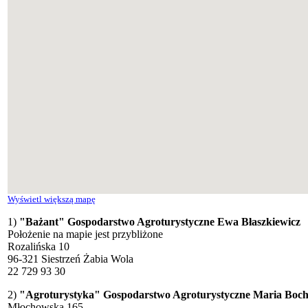
Wyświetl większą mapę
1)
"Bażant" Gospodarstwo Agroturystyczne Ewa Błaszkiewicz
Położenie na mapie jest przybliżone
Rozalińska 10
96-321 Siestrzeń Żabia Wola
22 729 93 30
2)
"Agroturystyka" Gospodarstwo Agroturystyczne Maria Boc
Młochowska 165