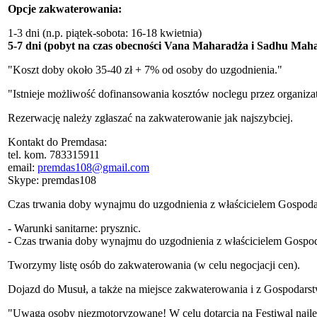
Opcje zakwaterowania:
1-3 dni (n.p. piątek-sobota: 16-18 kwietnia)
5-7 dni (pobyt na czas obecności Vana Maharadża i Sadhu Maha
"Koszt doby około 35-40 zł + 7% od osoby do uzgodnienia."
"Istnieje możliwość dofinansowania kosztów noclegu przez organiza
Rezerwację należy zgłaszać na zakwaterowanie jak najszybciej.
Kontakt do Premdasa:
tel. kom. 783315911
email:
premdas108@gmail.com
Skype: premdas108
Czas trwania doby wynajmu do uzgodnienia z właścicielem Gospodar
- Warunki sanitarne: prysznic.
- Czas trwania doby wynajmu do uzgodnienia z właścicielem Gospod
Tworzymy listę osób do zakwaterowania (w celu negocjacji cen).
Dojazd do Musuł, a także na miejsce zakwaterowania i z Gospodar
"Uwaga osoby niezmotoryzowane! W celu dotarcia na Festiwal najl