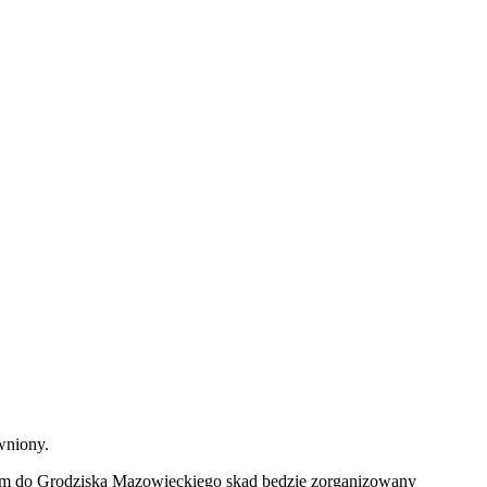
wniony.
nym do Grodziska Mazowieckiego skąd będzie zorganizowany