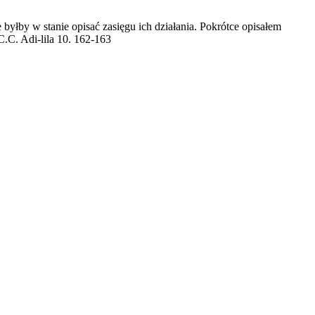
byłby w stanie opisać zasięgu ich działania. Pokrótce opisałem
C.C. Adi-lila 10. 162-163