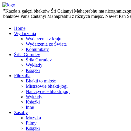
"Każda z gałęzi bhaktów Śri Caitanyi Mahaprabhu ma nieograniczoną 
bhaktów Pana Caitanyi Mahaprabhu z różnych miejsc. Nawet Pan Śesa,
Home
Wydarzenia
Wydarzenia z kraju
Wydarzenia ze Świata
Komunikaty
Śrila Gurudev
Śrila Gurudev
Wykłady
Książki
Filozofia
Bhakti to miłość
Mistrzowie bhakti-jogi
Nauczyciele bhakti-jogi
Wykłady
Książki
Inne
Zasoby
Muzyka
Filmy
Książki