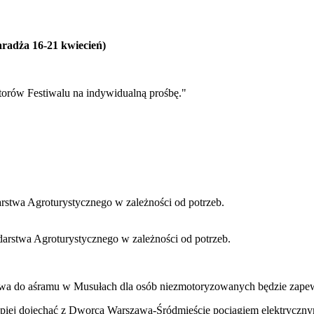
radża 16-21 kwiecień)
torów Festiwalu na indywidualną prośbę."
stwa Agroturystycznego w zależności od potrzeb.
arstwa Agroturystycznego w zależności od potrzeb.
stwa do aśramu w Musułach dla osób niezmotoryzowanych będzie zape
epiej dojechać z Dworca Warszawa-Śródmieście pociągiem elektrycz