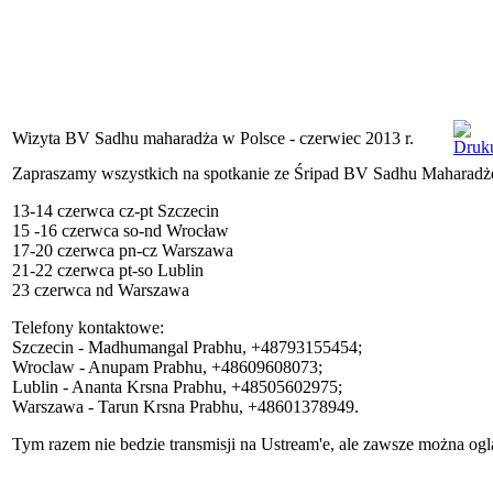
Wizyta BV Sadhu maharadża w Polsce - czerwiec 2013 r.
Zapraszamy wszystkich na spotkanie ze Śripad BV Sadhu Maharadżem
13-14 czerwca cz-pt Szczecin
15 -16 czerwca so-nd Wrocław
17-20 czerwca pn-cz Warszawa
21-22 czerwca pt-so Lublin
23 czerwca nd Warszawa
Telefony kontaktowe:
Szczecin - Madhumangal Prabhu, +48793155454;
Wroclaw - Anupam Prabhu, +48609608073;
Lublin - Ananta Krsna Prabhu, +48505602975;
Warszawa - Tarun Krsna Prabhu, +48601378949.
Tym razem nie bedzie transmisji na Ustream'e, ale zawsze można o