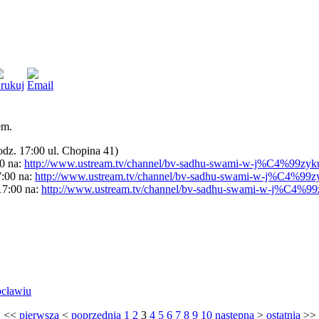
em.
odz. 17:00 ul. Chopina 41)
00 na:
http://www.ustream.tv/channel/bv-sadhu-swami-w-j%C4%99zyk
7:00 na:
http://www.ustream.tv/channel/bv-sadhu-swami-w-j%C4%99z
17:00 na:
http://www.ustream.tv/channel/bv-sadhu-swami-w-j%C4%99
ocławiu
<<
pierwsza
<
poprzednia
1
2
3
4
5
6
7
8
9
10
następna
>
ostatnia
>>