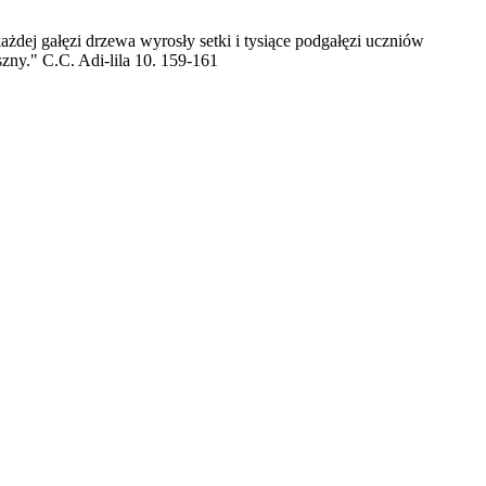
żdej gałęzi drzewa wyrosły setki i tysiące podgałęzi uczniów
ny." C.C. Adi-lila 10. 159-161