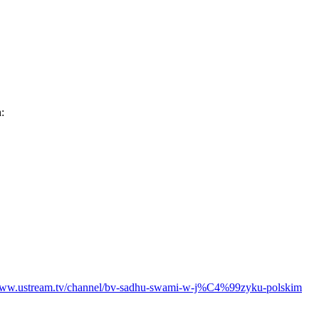
:
/www.ustream.tv/channel/bv-sadhu-swami-w-j%C4%99zyku-polskim