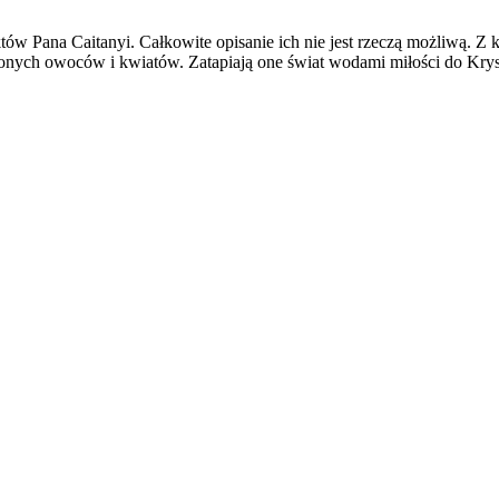
w Pana Caitanyi. Całkowite opisanie ich nie jest rzeczą możliwą. Z ka
onych owoców i kwiatów. Zatapiają one świat wodami miłości do Krysz