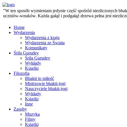
"W ten sposób wymieniam jedynie część spośród niezliczonych bhaktó
uczniów-wnuków. Każda gałąź i podgałąź drzewa pełna jest niezlicz
Home
Wydarzenia
Wydarzenia z kraju
Wydarzenia ze Świata
Komunikaty
Śrila Gurudev
Śrila Gurudev
Wykłady
Książki
Filozofia
Bhakti to miłość
Mistrzowie bhakti-jogi
Nauczyciele bhakti-jogi
Wykłady
Książki
Inne
Zasoby
Muzyka
Filmy
Książki