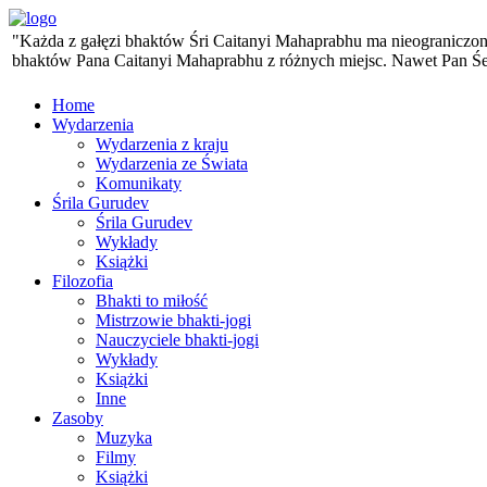
"Każda z gałęzi bhaktów Śri Caitanyi Mahaprabhu ma nieograniczoną 
bhaktów Pana Caitanyi Mahaprabhu z różnych miejsc. Nawet Pan Śesa,
Home
Wydarzenia
Wydarzenia z kraju
Wydarzenia ze Świata
Komunikaty
Śrila Gurudev
Śrila Gurudev
Wykłady
Książki
Filozofia
Bhakti to miłość
Mistrzowie bhakti-jogi
Nauczyciele bhakti-jogi
Wykłady
Książki
Inne
Zasoby
Muzyka
Filmy
Książki