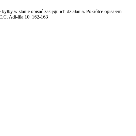
byłby w stanie opisać zasięgu ich działania. Pokrótce opisałem
C.C. Adi-lila 10. 162-163