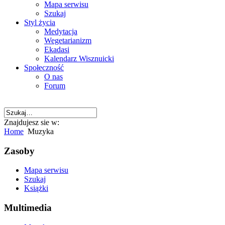
Mapa serwisu
Szukaj
Styl życia
Medytacja
Wegetarianizm
Ekadasi
Kalendarz Wisznuicki
Społeczność
O nas
Forum
Znajdujesz sie w:
Home
Muzyka
Zasoby
Mapa serwisu
Szukaj
Książki
Multimedia