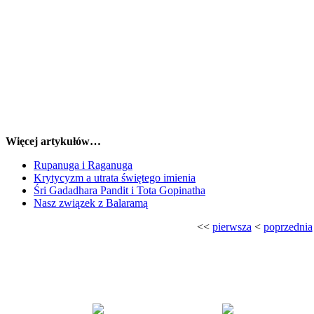
Więcej artykułów…
Rupanuga i Raganuga
Krytycyzm a utrata świętego imienia
Śri Gadadhara Pandit i Tota Gopinatha
Nasz związek z Balaramą
<<
pierwsza
<
poprzednia