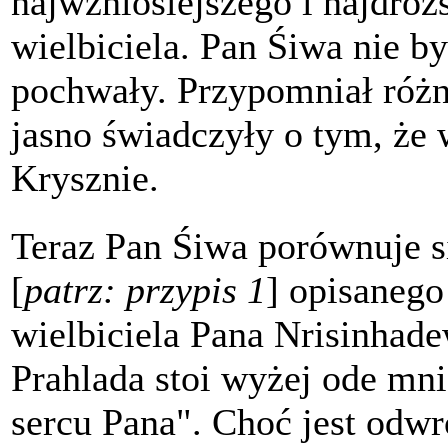
najwznioślejszego i najdro
wielbiciela. Pan Śiwa nie by
pochwały. Przypomniał różne
jasno świadczyły o tym, że 
Krysznie.
Teraz Pan Śiwa porównuje s
[
patrz: przypis 1
] opisaneg
wielbiciela Pana Nrisinhad
Prahlada stoi wyżej ode mni
sercu Pana". Choć jest odwr