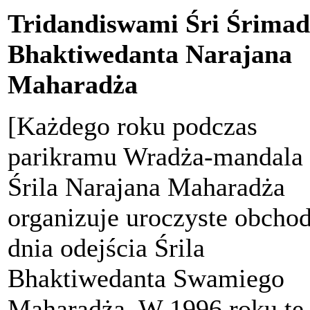
Tridandiswami Śri Śrimad
Bhaktiwedanta Narajana
Maharadża
[Każdego roku podczas
parikramu Wradża-mandala
Śrila Narajana Maharadża
organizuje uroczyste obcho
dnia odejścia Śrila
Bhaktiwedanta Swamiego
Maharadża. W 1996 roku te