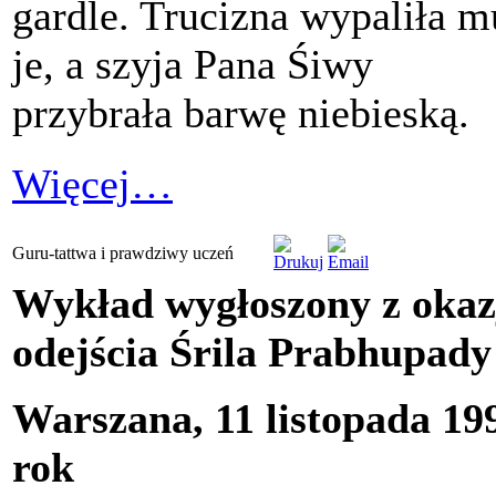
gardle. Trucizna wypaliła m
je, a szyja Pana Śiwy
przybrała barwę niebieską.
Więcej…
Guru-tattwa i prawdziwy uczeń
Wykład wygłoszony z okaz
odejścia Śrila Prabhupady
Warszana, 11 listopada 19
rok