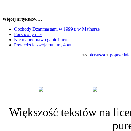
Więcej artykułów…
Obchody Dżanmastami w 1999 r. w Mathurze
Porzucony pies
Nie mamy prawa ganić innych
Powiedzcie swojemu umysłowi...
<<
pierwsza
<
poprzednia
Większość tekstów na lice
pur