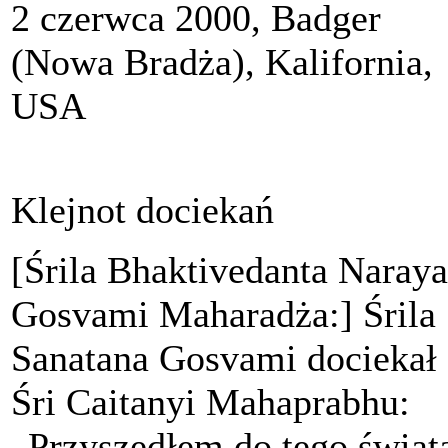
2 czerwca 2000, Badger
(Nowa Bradża), Kalifornia,
USA
Klejnot dociekań
[Śrila Bhaktivedanta Naray
Gosvami Maharadża:] Śrila
Sanatana Gosvami dociekał
Śri Caitanyi Mahaprabhu:
„Przyszedłem do tego świat